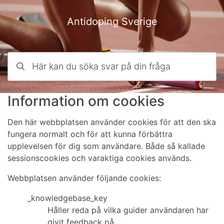
Hoppa till innehåll
Antidoping Sverige
Här kan du söka svar på din fråga
Information om cookies
Den här webbplatsen använder cookies för att den ska
fungera normalt och för att kunna förbättra
upplevelsen för dig som användare. Både så kallade
sessionscookies och varaktiga cookies används.
Webbplatsen använder följande cookies:
_knowledgebase_key
Håller reda på vilka guider användaren har
givit feedback på