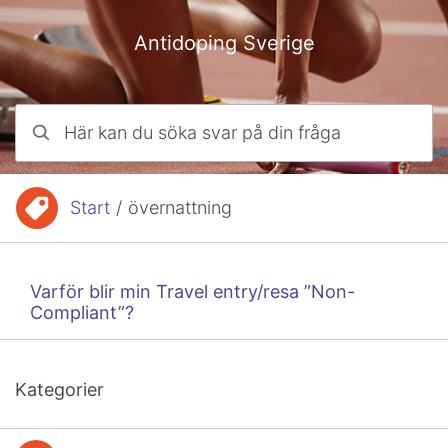
Hoppa till innehåll
Antidoping Sverige
Här kan du söka svar på din fråga
Start
/
övernattning
Du är här:
Varför blir min Travel entry/resa ”Non-
Compliant”?
Kategorier