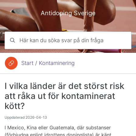
Hoppa till innehåll
Antidoping Sverige
Här kan du söka svar på din fråga
Start
/
Kontaminering
Du är här:
I vilka länder är det störst risk
att råka ut för kontaminerat
kött?
Uppdaterad
2026-04-13
I Mexico, Kina eller Guatemala, där substanser
(förbjudna enligt idrottens dopinglista) är känt