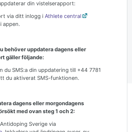
uppdaterar din vistelserapport:
t via ditt inlogg i
Athlete central
 i appen.
du behöver uppdatera dagens eller
 gäller följande:
n du SMS:a din uppdatering till +44 7781
tt du aktiverat SMS-funktionen.
datera dagens eller morgondagens
 försökt med ovan steg 1 och 2:
l Antidoping Sverige via
e
. Inkludera vad ändringen avser, ny