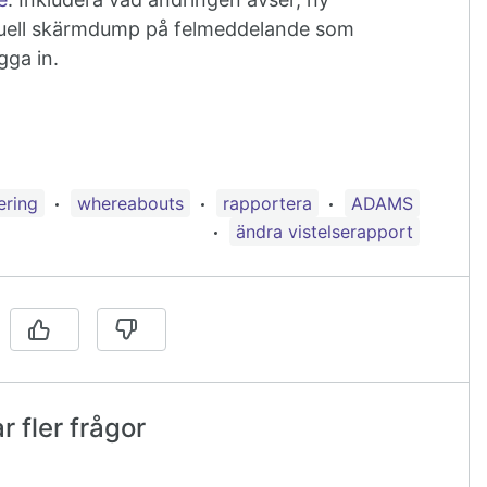
tuell skärmdump på felmeddelande som
gga in.
aggad med:
ering
whereabouts
rapportera
ADAMS
ändra vistelserapport
 fler frågor