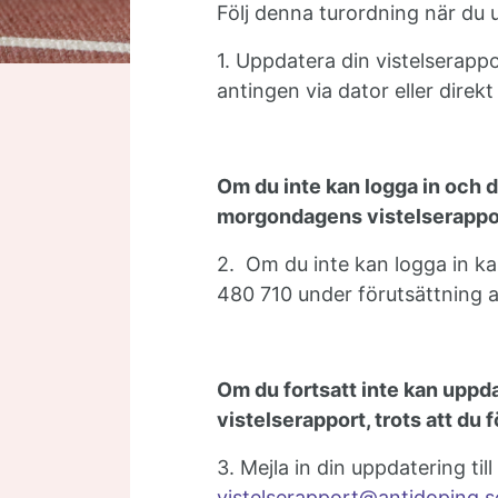
Följ denna turordning när du 
1. Uppdatera din vistelserappor
antingen via dator eller direkt
Om du inte kan logga in och 
morgondagens vistelserapport
2. Om du inte kan logga in ka
480 710 under förutsättning a
Om du fortsatt inte kan upp
vistelserapport, trots att du
3. Mejla in din uppdatering til
vistelserapport@antidoping.s