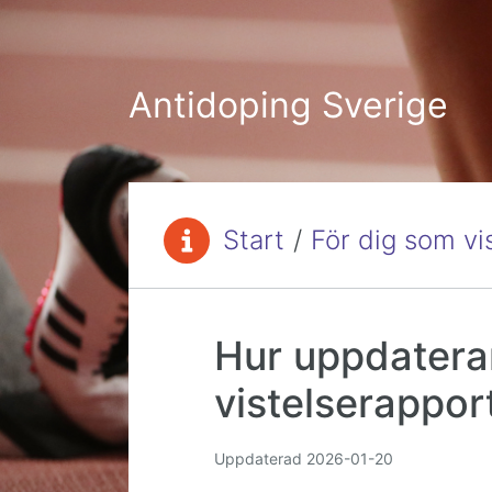
Hoppa till innehåll
Antidoping Sverige
Start
/
För dig som vi
Du är här:
Hur uppdatera
vistelserappor
Uppdaterad
2026-01-20