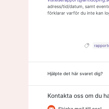
adress/tid/datum, samt even
förklarar varför du inte kan lo
Guide t
rapport
Hjälpte det här svaret dig?
Kontakta oss om du har
Skicka mejl till oss!