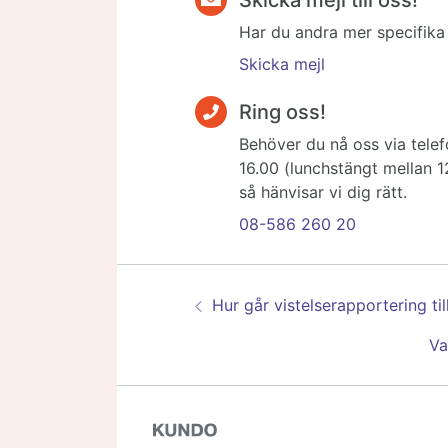
Har du andra mer specifika f
Skicka mejl
Ring oss!
Behöver du nå oss via telef
16.00 (lunchstängt mellan 1
så hänvisar vi dig rätt.
08-586 260 20
Guidenavigering
Föregående:
Hur går vistelserapportering til
Nä
Va