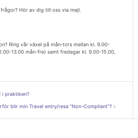
rågor? Hör av dig till oss via mejl.
on? Ring vår växel på mån-tors mellan kl. 9.00-
2.00-13.00 mån-fre) samt fredagar kl. 9.00-15.00,
l i praktiken?
sta:
rför blir min Travel entry/resa ”Non-Compliant”?