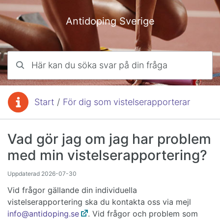
Hoppa till innehåll
Antidoping Sverige
Här kan du söka svar på din fråga
Start
/
För dig som vistelserapporterar
Du är här:
Vad gör jag om jag har problem
med min vistelserapportering?
Uppdaterad
2026-07-30
Vid frågor gällande din individuella
vistelserapportering ska du kontakta oss via mejl
info@antidoping.se
. Vid frågor och problem som