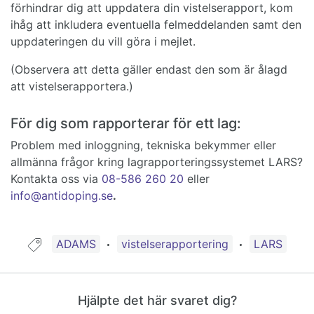
förhindrar dig att uppdatera din vistelserapport, kom
ihåg att inkludera eventuella felmeddelanden samt den
uppdateringen du vill göra i mejlet.
(Observera att detta gäller endast den som är ålagd
att vistelserapportera.)
För dig som rapporterar för ett lag:
Problem med inloggning, tekniska bekymmer eller
allmänna frågor kring lagrapporteringssystemet LARS?
Kontakta oss via
08-586 260 20
eller
info@antidoping.se
.
Guide taggad med:
ADAMS
vistelserapportering
LARS
Hjälpte det här svaret dig?