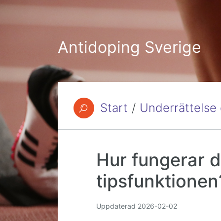
Hoppa till innehåll
Antidoping Sverige
Start
/
Underrättelse
Du är här:
Hur fungerar 
tipsfunktionen
Uppdaterad
2026-02-02