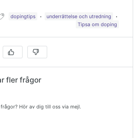
Guide taggad med:
dopingtips
underrättelse och utredning
Tipsa om doping
 fler frågor
rågor? Hör av dig till oss via mejl.