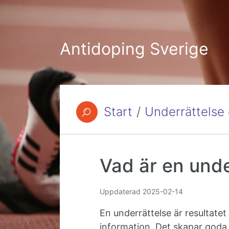
Hoppa till innehåll
Antidoping Sverige
Start
/
Underrättelse
Du är här:
Vad är en unde
Uppdaterad
2025-02-14
En underrättelse är resultatet
information. Det skapar goda 