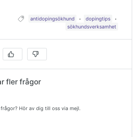
Guide taggad med:
antidopingsökhund
dopingtips
sökhundsverksamhet
 fler frågor
rågor? Hör av dig till oss via mejl.