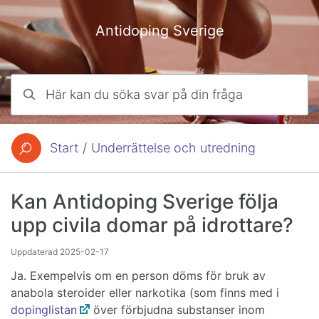
Hoppa till innehåll
Antidoping Sverige
Här kan du söka svar på din fråga
Start
/
Underrättelse och utredning
Du är här:
Kan Antidoping Sverige följa
upp civila domar på idrottare?
Uppdaterad
2025-02-17
Ja. Exempelvis om en person döms för bruk av
anabola steroider eller narkotika (som finns med i
dopinglistan
över förbjudna substanser inom