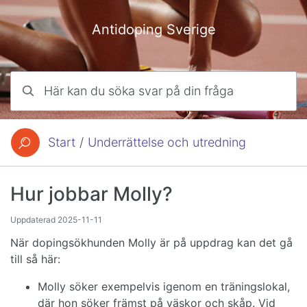
Hoppa till innehåll
Antidoping Sverige
Här kan du söka svar på din fråga
Start
/
Underrättelse och utredning
Du är här:
Hur jobbar Molly?
Uppdaterad
2025-11-11
När dopingsökhunden Molly är på uppdrag kan det gå
till så här:
Molly söker exempelvis igenom en träningslokal,
där hon söker främst på väskor och skåp. Vid