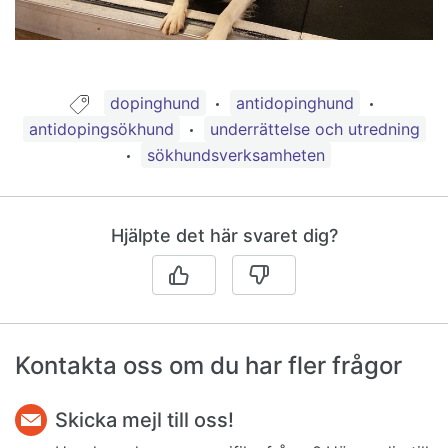
Guide taggad med:
dopinghund
antidopinghund
antidopingsökhund
underrättelse och utredning
sökhundsverksamheten
Hjälpte det här svaret dig?
Kontakta oss om du har fler frågor
Skicka mejl till oss!