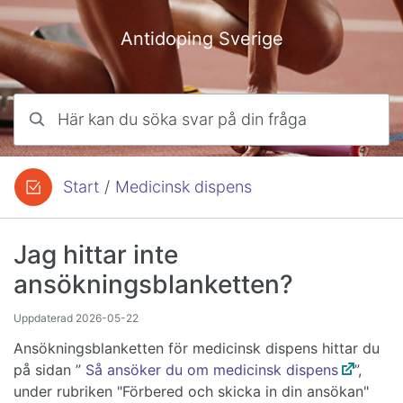
Hoppa till innehåll
Antidoping Sverige
Här kan du söka svar på din fråga
Start
/
Medicinsk dispens
Du är här:
Jag hittar inte
ansökningsblanketten?
Uppdaterad
2026-05-22
Ansökningsblanketten för medicinsk dispens hittar du
på sidan ”
Så ansöker du om medicinsk dispens
”,
under rubriken "Förbered och skicka in din ansökan"