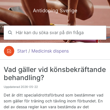
Hoppa till innehåll
Antidoping Sverige
Här kan du söka svar på din fråga
Start
/
Medicinsk dispens
Du är här:
Vad gäller vid könsbekräftande
behandling?
Uppdaterad
2026-05-22
Det är ditt specialidrottsförbund som bestämmer vad
som gäller för träning och tävling inom förbundet. En
del av dessa regler kan vara bestämda av det