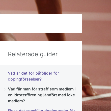
Relaterade guider
Vad är det för påföljder för
dopingförseelser?
Vad får man för straff som medlem i
en idrottsförening jämfört med icke
medlem?
Finns det specifika dopingregler för