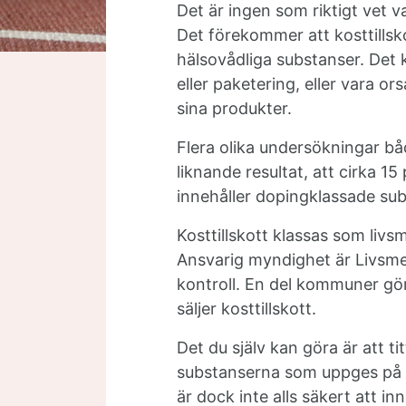
Det är ingen som riktigt vet v
Det förekommer att kosttillsk
hälsovådliga substanser. Det 
eller paketering, eller vara o
sina produkter.
Flera olika undersökningar båd
liknande resultat, att cirka 15
innehåller dopingklassade sub
Kosttillskott klassas som livs
Ansvarig myndighet är Livsme
kontroll. En del kommuner gör
säljer kosttillskott.
Det du själv kan göra är att t
substanserna som uppges på 
är dock inte alls säkert att 