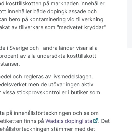
ad kosttillskotten på marknaden innehåller.
ott innehåller både dopingklassade och
kan bero på kontaminering vid tillverkning
rsakat av tillverkare som "medvetet kryddar"
e i Sverige och i andra länder visar alla
 procent av alla undersökta kosttillskott
stanser.
medel och regleras av livsmedelslagen.
delsverket men de utövar ingen aktiv
 vissa stickprovskontroller i butiker som
itta på innehållsförteckningen och se om
etiketten finns på
Wada:s dopinglista
. Det
innehållsförteckningen stämmer med det