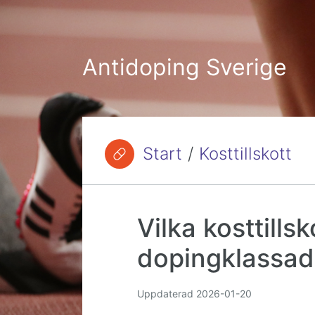
Hoppa till innehåll
Antidoping Sverige
Start
/
Kosttillskott
Du är här:
Vilka kosttillsk
dopingklassad
Uppdaterad
2026-01-20