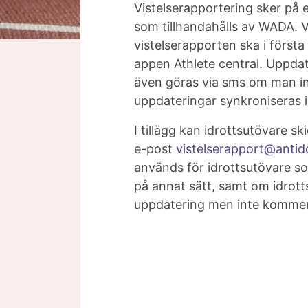
Vistelserapportering sker på
som tillhandahålls av WADA. 
vistelserapporten ska i förs
appen Athlete central. Uppda
även göras via sms om man inte
uppdateringar synkroniseras
I tillägg kan idrottsutövare sk
e-post
vistelserapport@antid
används för idrottsutövare so
på annat sätt, samt om idrot
uppdatering men inte kommer