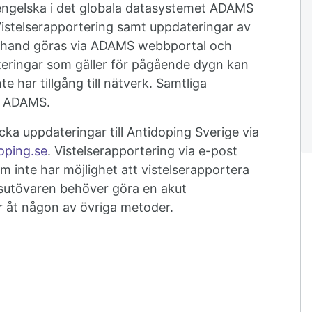
 engelska i det globala datasystemet ADAMS
Vistelserapportering samt uppdateringar av
ta hand göras via ADAMS webbportal och
teringar som gäller för pågående dygn kan
 har tillgång till nätverk. Samtliga
 i ADAMS.
icka uppdateringar till Antidoping Sverige via
oping.se
. Vistelserapportering via e-post
m inte har möjlighet att vistelserapportera
tsutövaren behöver göra en akut
 åt någon av övriga metoder.