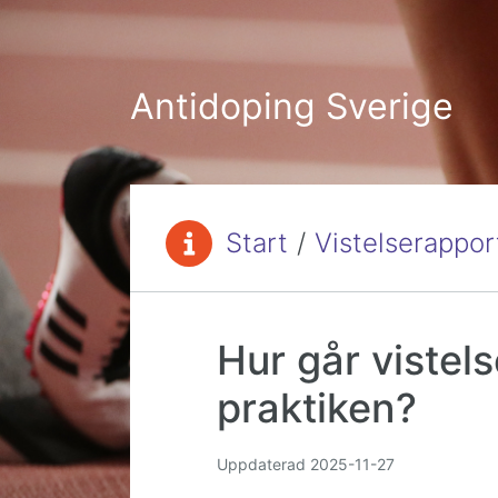
Hoppa till innehåll
Antidoping Sverige
Start
/
Vistelserappor
Du är här:
Hur går vistels
praktiken?
Uppdaterad
2025-11-27