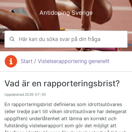
Hoppa till innehåll
Antidoping Sverige
Här kan du söka svar på din fråga
Start
/
Vistelserapportering generellt
Du är här:
Vad är en rapporteringsbrist?
Uppdaterad
2026-07-30
En rapporteringsbrist definieras som idrottsutövares
(eller tredje part till vilken idrottsutövare har delegerat
uppgiften) underlåtenhet att lämna en korrekt och
fullständig vistelserapport som gör det möjligt att