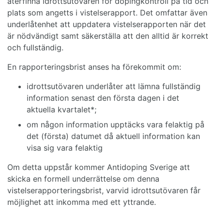
återfinna idrottsutövaren för dopingkontroll på tid och
plats som angetts i vistelserapport. Det omfattar även
underlåtenhet att uppdatera vistelserapporten när det
är nödvändigt samt säkerställa att den alltid är korrekt
och fullständig.
En rapporteringsbrist anses ha förekommit om:
idrottsutövaren underlåter att lämna fullständig
information senast den första dagen i det
aktuella kvartalet*;
om någon information upptäcks vara felaktig på
det (första) datumet då aktuell information kan
visa sig vara felaktig
Om detta uppstår kommer Antidoping Sverige att
skicka en formell underrättelse om denna
vistelserapporteringsbrist, varvid idrottsutövaren får
möjlighet att inkomma med ett yttrande.