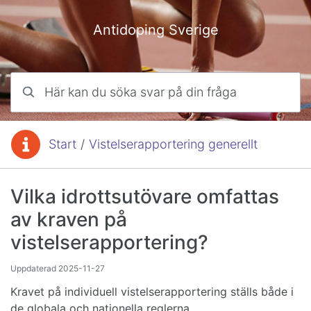
Hoppa till innehåll
Antidoping Sverige
Här kan du söka svar på din fråga
Start
/
Vistelserapportering generellt
Du är här:
Vilka idrottsutövare omfattas
av kraven på
vistelserapportering?
Uppdaterad
2025-11-27
Kravet på individuell vistelserapportering ställs både i
de globala och nationella reglerna.