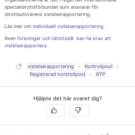
specialidrottsförbundet som ansvarar för
idrottsutövarens vistelserapportering.
Läs mer om
individuell vistelserapportering.
Även
föreningar och IdrottsAB kan ha krav att
vistelserapportera
.
Guide taggad med:
vistelserapportering
Kontrollpool
Registrerad kontrollpool
RTP
Hjälpte det här svaret dig?